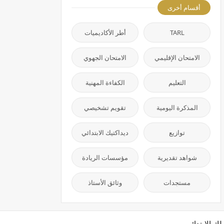
أقسام أخرى
TARL
أطر الأكاديميات
الامتحان الإقليمي
الامتحان الجهوي
التعليم
الكفاءة المهنية
المذكرة اليومية
تقويم تشخيصي
توازيع
ديداكتيك الابتدائي
شواهد تقديرية
مؤسسات الريادة
مستجدات
وثائق الأستاذ
لك الابتدائي