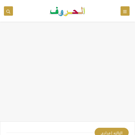
نستخدم ملفات تعريف الارتباط لتحسين خدماتنا. ولمزيد من المعلومات
يُرجى الاطلاع على سياسة الخصوصية
إقرأ المزيد
فهمت ذلك
الثالثة إعدادي